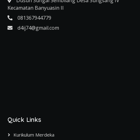
Dusun Sungai Sembilang Desa Sungsang IV
Kecamatan Banyuasin II
081367944779
d4ij74@gmail.com
Quick Links
Kurikulum Merdeka